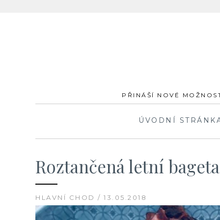
Skip
to
content
PŘINÁŠÍ NOVÉ MOŽNOST
ÚVODNÍ STRÁNK
Roztančená letní bageta
HLAVNÍ CHOD / 13.05.2018