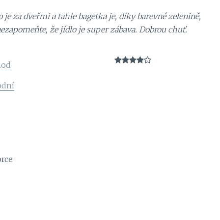
to je za dveřmi a tahle bagetka je, díky barevné zelenině,
a nezapomeňte, že jídlo je super zábava. Dobrou chuť.
hod
odní
rce