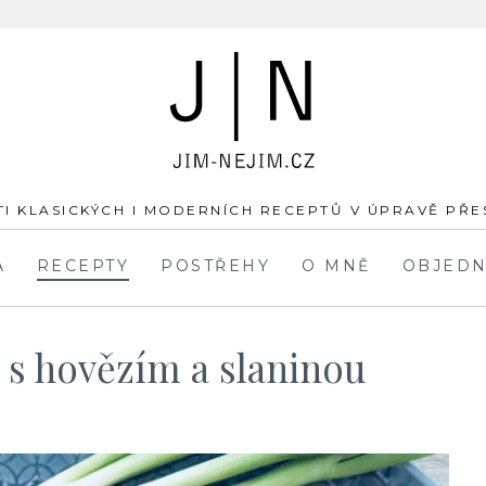
JÍM-
NEJÍM.cz
I KLASICKÝCH I MODERNÍCH RECEPTŮ V ÚPRAVĚ PŘ
A
RECEPTY
POSTŘEHY
O MNĚ
OBJEDN
 s hovězím a slaninou