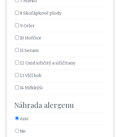
7 Mléko
8 Skořápkové plody
9 Celer
10 Hořčice
11 Sezam
12 Oxid siřičitý a siřičitany
13 Vlčí bob
14 Měkkýši
Náhrada alergenu
Ano
Ne