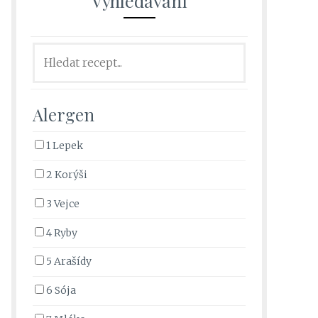
Vyhledávání
Alergen
1 Lepek
2 Korýši
3 Vejce
4 Ryby
5 Arašídy
6 Sója