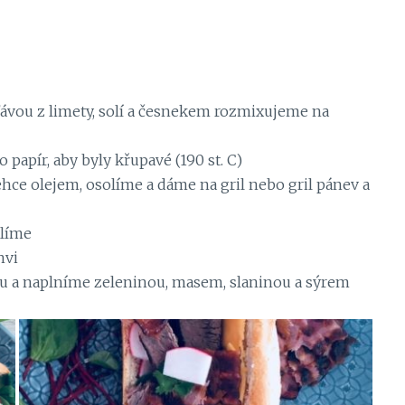
ávou z limety, solí a česnekem rozmixujeme na
papír, aby byly křupavé (190 st. C)
ce olejem, osolíme a dáme na gril nebo gril pánev a
olíme
nvi
 a naplníme zeleninou, masem, slaninou a sýrem