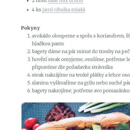
2
hrsti
salát mix druhů
4
ks
jarní cibulka mladá
Pokyny
avokádo oloupeme a spolu s koriandrem, šť
hladkou pastu
bagety dáme na pár minut do trouby na pečo 
hovězí steak omyjeme, osušíme, potřeme leh
připravíme dle požadavku strávníka
steak nakrájíme na tenké plátky a lehce os
slaninu vyškvaříme na grilu nebo suché pá
bagety nakrojíme, potřeme avo pomazánkou