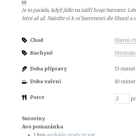
Je to paráda, když jídlo na talíři hraje barvami. Lé
letní až až. Naložte si k ní barevnosti dle libosti 
Chod
Hlavní c
Kuchyně
Mezinár
Doba přípravy
15
minut
Doba vaření
10
minut
Porce
po
Suroviny
Avo pomazánka
1
kus
avokádo ready to eat