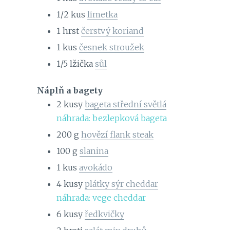
1/2
kus
limetka
1
hrst
čerstvý koriand
1
kus
česnek stroužek
1/5
lžička
sůl
Náplň a bagety
2
kusy
bageta střední světlá
náhrada: bezlepková bageta
200
g
hovězí flank steak
100
g
slanina
1
kus
avokádo
4
kusy
plátky sýr cheddar
náhrada: vege cheddar
6
kusy
ředkvičky