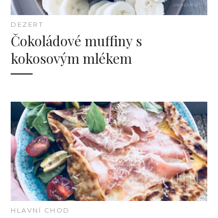
DEZERT
Čokoládové muffiny s
kokosovým mlékem
HLAVNÍ CHOD