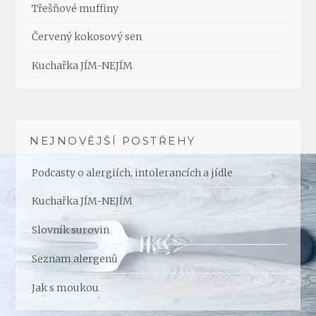
Třešňové muffiny
Červený kokosový sen
Kuchařka JÍM-NEJÍM
NEJNOVĚJŠÍ POSTŘEHY
Podcasty o alergiích, intolerancích a jídle
Kuchařka JÍM-NEJÍM
Slovník surovin
Seznam alergenů
Jak s moukou