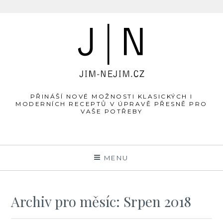
JÍM-
Skip
to
NEJÍM.cz
content
PŘINÁŠÍ NOVÉ MOŽNOSTI KLASICKÝCH I
MODERNÍCH RECEPTŮ V ÚPRAVĚ PŘESNĚ PRO
VAŠE POTŘEBY
MENU
Archiv pro měsíc: Srpen 2018