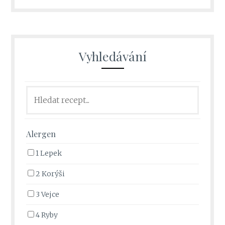
Vyhledávání
Alergen
1 Lepek
2 Korýši
3 Vejce
4 Ryby