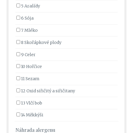
5 Arašídy
6 Sója
7 Mléko
8 Skořápkové plody
9 Celer
10 Hořčice
11 Sezam
12 Oxid siřičitý a siřičitany
13 Vlčí bob
14 Měkkýši
Náhrada alergenu