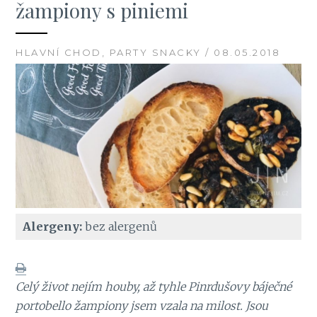
žampiony s piniemi
HLAVNÍ CHOD, PARTY SNACKY / 08.05.2018
Alergeny:
bez alergenů
Celý život nejím houby, až tyhle Pinrdušovy báječné
portobello žampiony jsem vzala na milost. Jsou