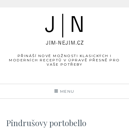
JÍM-
Skip
to
NEJÍM.cz
content
PŘINÁŠÍ NOVÉ MOŽNOSTI KLASICKÝCH I
MODERNÍCH RECEPTŮ V ÚPRAVĚ PŘESNĚ PRO
VAŠE POTŘEBY
MENU
Pindrušovy portobello