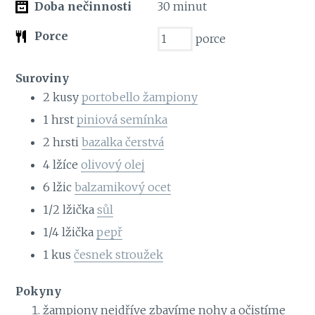
Doba nečinnosti
30
minut
Porce
porce
Suroviny
2
kusy
portobello žampiony
1
hrst
piniová semínka
2
hrsti
bazalka čerstvá
4
lžíce
olivový olej
6
lžic
balzamikový ocet
1/2
lžička
sůl
1/4
lžička
pepř
1
kus
česnek stroužek
Pokyny
žampiony nejdříve zbavíme nohy a očistíme