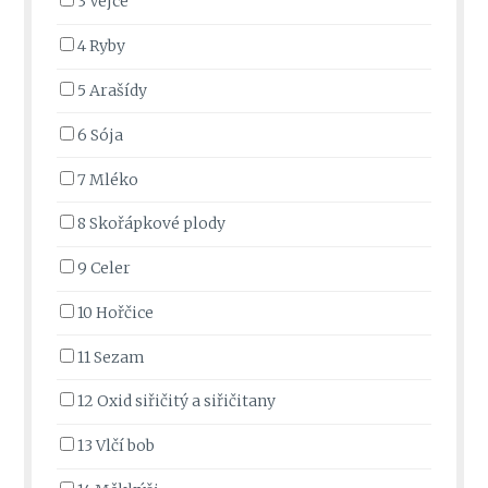
3 Vejce
4 Ryby
5 Arašídy
6 Sója
7 Mléko
8 Skořápkové plody
9 Celer
10 Hořčice
11 Sezam
12 Oxid siřičitý a siřičitany
13 Vlčí bob