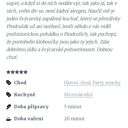
super, a když si do nich nedáte sýr, tak jako já, tak v
nich, světe div se, není žádný alergen, Naučil mě je
jeden švýcarský zapálený kuchař, který se přezdívky
Pindrušák už asi nezbaví. Jestli někdo z vás viděl
prehistorickou pohádku o Pindruších, tak pochopí,
že portobello kloboučky jsou jako ty jejich. Zdar
dobrému jídlu a švýcarské pohostinnosti. Dobrou
chuť.
Chod
Hlavní chod
,
Party snacky
Kuchyně
Mezinárodní
Doba přípravy
5
minut
Doba vaření
20
minut