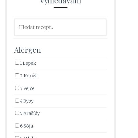
Vyhledávání
Alergen
1 Lepek
2 Korýši
3 Vejce
4 Ryby
5 Arašídy
6 Sója