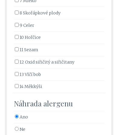
7 Mléko
8 Skořápkové plody
9 Celer
10 Hořčice
11 Sezam
12 Oxid siřičitý a siřičitany
13 Vlčí bob
14 Měkkýši
Náhrada alergenu
Ano
Ne