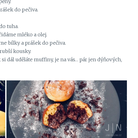
pěny.
rášek do pečiva.
do tuha.
řidáme mléko a olej.
e bílky a prášek do pečiva.
rubší kousky.
si dál uděláte muffiny, je na vás… pár jen dýňových,