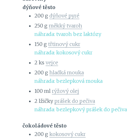
dýňové těsto
200
g
dýňové pyré
250
g
měkký tvaroh
náhrada: tvaroh bez laktózy
150
g
třtinový cukr
náhrada: kokosový cukr
2
ks
vejce
200
g
hladká mouka
náhrada: bezlepková mouka
100
ml
rýžový olej
2
lžičky
prášek do pečiva
náhrada: bezlepkový prášek do pečiva
čokoládové těsto
200
g
kokosový cukr