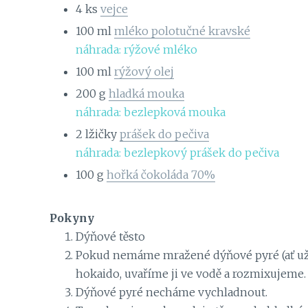
4
ks
vejce
100
ml
mléko polotučné kravské
náhrada: rýžové mléko
100
ml
rýžový olej
200
g
hladká mouka
náhrada: bezlepková mouka
2
lžičky
prášek do pečiva
náhrada: bezlepkový prášek do pečiva
100
g
hořká čokoláda 70%
Pokyny
Dýňové těsto
Pokud nemáme mražené dýňové pyré (ať už 
hokaido, uvaříme ji ve vodě a rozmixujeme.
Dýňové pyré necháme vychladnout.