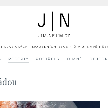
JÍM-
NEJÍM.cz
I KLASICKÝCH I MODERNÍCH RECEPTŮ V ÚPRAVĚ PŘ
A
RECEPTY
POSTŘEHY
O MNĚ
OBJEDN
ládou