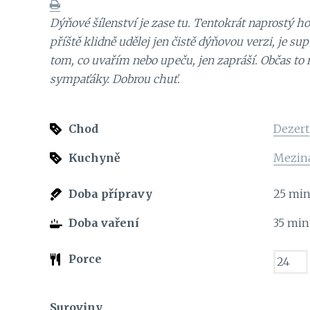
Dýňové šílenství je zase tu. Tentokrát naprostý 
příště klidně udělej jen čistě dýňovou verzi, je sup
tom, co uvařím nebo upeču, jen zapráší. Občas to 
sympaťáky. Dobrou chuť.
Chod
Dezert
Kuchyně
Mezin
Doba přípravy
25
min
Doba vaření
35
min
Porce
Suroviny