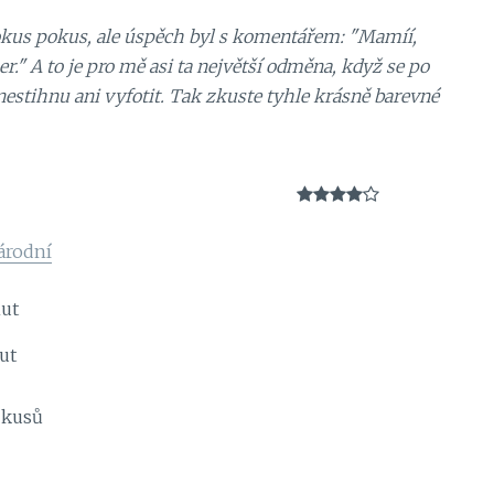
hokus pokus, ale úspěch byl s komentářem: "Mamíí,
er." A to je pro mě asi ta největší odměna, když se po
nestihnu ani vyfotit. Tak zkuste tyhle krásně barevné
árodní
ut
ut
kusů