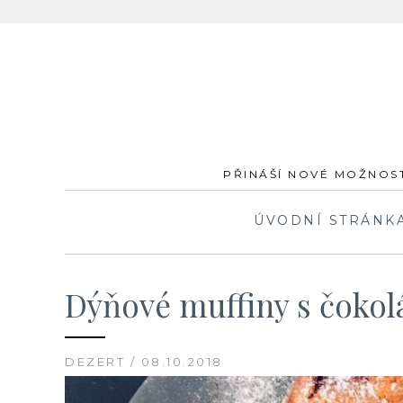
Skip
to
content
PŘINÁŠÍ NOVÉ MOŽNOST
ÚVODNÍ STRÁNK
Dýňové muffiny s čoko
DEZERT / 08.10.2018