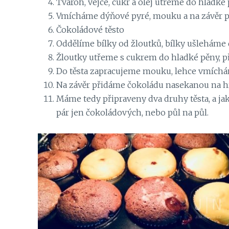
Tvaroh, vejce, cukr a olej utřeme do hladké 
Vmícháme dýňové pyré, mouku a na závěr p
Čokoládové těsto
Oddělíme bílky od žloutků, bílky ušleháme 
Žloutky utřeme s cukrem do hladké pěny, p
Do těsta zapracujeme mouku, lehce vmíchám
Na závěr přidáme čokoládu nasekanou na h
Máme tedy připraveny dva druhy těsta, a jak 
pár jen čokoládových, nebo půl na půl.